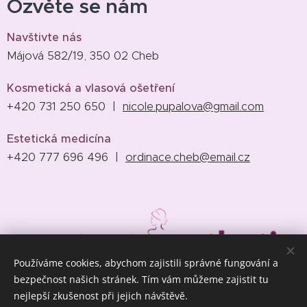
Ozvěte se nám
Navštivte nás
Májová 582/19, 350 02 Cheb
Kosmetická a vlasová ošetření
+420 731 250 650 |
nicole.pupalova@gmail.com
Estetická medicína
+420 777 696 496 |
ordinace.cheb@email.cz
Používáme cookies, abychom zajistili správné fungování a
bezpečnost našich stránek. Tím vám můžeme zajistit tu
Svěřte se do rukou opravdových profesionálů.
nejlepší zkušenost při jejich návštěvě.