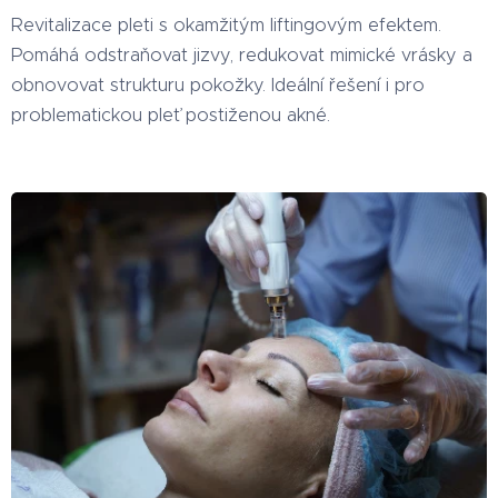
Revitalizace pleti s okamžitým liftingovým efektem.
Pomáhá odstraňovat jizvy, redukovat mimické vrásky a
obnovovat strukturu pokožky. Ideální řešení i pro
problematickou pleť postiženou akné.