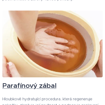
Parafínový zábal
Hloubkově hydratující procedura, která regeneruje