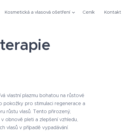
Kosmetická a vlasová ošetření
Ceník
Kontakt
terapie
ívá vlastní plazmu bohatou na růstové
 do pokožky pro stimulaci regenerace a
u růstu vlasů. Tento přirozený,
v obnově pleti a zlepšení vzhledu,
h vlasů v případě vypadávání.