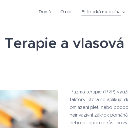
Domů
O nás
Estetická medicína
 Terapie a vlasová 
Plazma terapie (PRP) využ
faktory, která se aplikuje
omlazení pleti nebo podpor
neinvazivní zákrok pomáhá 
nebo podporuje růst novýc