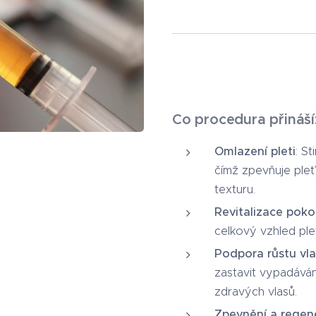
Co procedura přináší
Omlazení pleti
: S
čímž zpevňuje pleť,
texturu.
Revitalizace pok
celkový vzhled plet
Podpora růstu vl
zastavit vypadáván
zdravých vlasů.
Zpevnění a regen