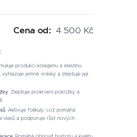
Cena od:
4 500 Kč
:
timuluje produkci kolagenu a elastinu,
 vyhlazuje jemné vrásky a zlepšuje její
ožky
: Zlepšuje prokrvení pokožky a
i.
asů
: Aktivuje folikuly, což pomáhá
í vlasů a podporuje růst nových,
erace
: Pomáhá obnovit hustotu a kvalitu